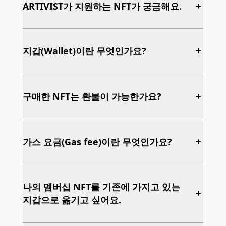
경우, 인증하실 수 있는 횟수가 초과되었기 때문
이 불가능한 암호화폐를 뜻하는 용어로, 중간에서
ARTIVIST가 지원하는 NFT가 궁금해요.
이지로 이동한다면, 가입 시 다른 이메일 주소를
에 링크가 만료되어 실패되었다고 안내받으시게
조작이 불가능한 블록체인 기술을 활용하여, 디지
입력하셨을 가능성이 있습니다.이 경우, 정확한
됩니다.
털 자산의 소유권을 증명하고 보호하는 기술입니
이메일 주소를 사용하여 다시 계정을 만들어주시
오류가 발생한 경우
ARTIVIST는 Membership과 Artwork Provienence
다.
기 바랍니다.
에 NFT기술을 결합합니다.
지갑(Wallet)이란 무엇인가요?
예기치 못한 오류가 발생하여 이메일 인증을 할
스팸 메일함을 확인해주세요.
즉, 디지털파일(그림, 음악 등)을 블록체인 네트워크
수 없는 경우입니다. 인증메일을 재전송하시어
에 NFT로 기록하면, 디지털파일의 원본이 누구의
인증메일이 메일함 자체 설정에 따라 스팸 메일
인증을 다시 시도해주시기 바랍니다.
소유인지 확실하고 영구적으로 증명할 수 있습니
로 분류되었을 수 있습니다.인증메일이 스팸 메
암호화폐 지갑이란 비트코인, 이더리움, NFT 등의
다.
위와 같은 경우에 해당하지 않는데도 인증에 실패
일함으로 이동하지 않았는지 확인해주세요.
암호화폐를 보관/관리할 수 있는 계정을 말합니다.
구매한 NFT는 환불이 가능한가요?
하신다면, contact@artivistglobal.com를 통해 해
메일함에 남은 용량이 없는지 확인해주세요.
이는 무한히 복제가 가능하여 가치가 없었던 디지
ARTIVIST는 이메일 로그인 시 자동으로 TORUS기
당 계정 정보와 함께 문의주시기 바랍니다.
털 자산에 소유권과 희소성을 부여하고, 실제로 디
메일함에 남은 용량이 없어서, 메일을 받지 못하
반 암호화폐 지갑을 발급받을 수 있습니다.
블록체인 기술 특성상, 블록체인 네트워크에 의해
지털 아트 시장에서 계약을 증명하는 도구로 NFT가
셨을 수 있습니다.메일함 용량을 확보하신 뒤, 인
성공적으로 확인된 거래는 되돌릴 수 없습니다.
가스 요금(Gas fee)이란 무엇인가요?
많이 활용되고 있습니다.
증메일을 다시 전송해주세요.
따라서 최종결제를 완료한 NFT는 환불이 불가능합
더 자세한 내용은
이더리움 공식 문서
를 참고하세
니다. 신중하게 입찰 결제해주세요.
요.
블록체인 상에서 최종 결제를 진행할때, 낙찰 금액
이외에도 가스요금(GAS FEE)를 지불 해야 합니다.
나의 멤버십 NFT를 기존에 가지고 있는
지갑으로 옮기고 싶어요.
가스요금은 이더리움 네트워크를 위해 컴퓨터를 제
공하고 있는 채굴자들에게 지급하는 수수료입니다.