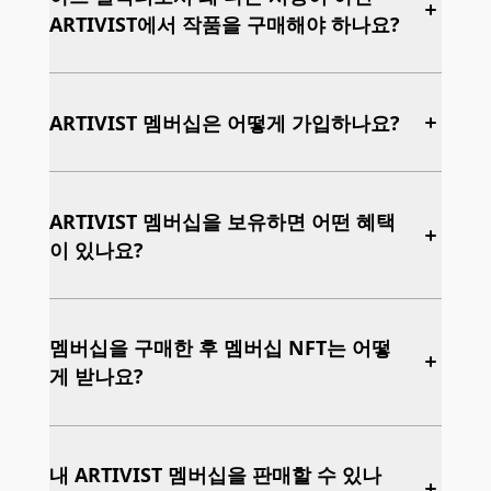
Membership은 ARTIVIST가 초청하는 모든 아티스
ARTIVIST에서 작품을 구매해야 하나요?
트들의 작품과 컬렉팅 경험, 그리고 ARTIVIST의 커
뮤니티 공간에 대한 Exclusive한 권한을 부여합니
다.
ARTIVIST는 기존 아트시장과 소셜 커뮤니티 시장에
서의 문제를 동시에 해결해주는 아트 컬렉터 커뮤
ARTIVIST 멤버십은 어떻게 가입하나요?
니티를 지향합니다. 따라서, 컬렉터 커뮤니티 기반
작품 소싱으로 소싱 난이도를 낮추고 진입 장벽 해
ARTIVIST 멤버십은 아래와 같은 절차로 진행됩니
소하려 합니다.
다.
ARTIVIST 멤버십을 보유하면 어떤 혜택
컬렉터 커뮤니티 기반 작품 소싱
이 있나요?
가입 절차
정성적 평가
ARTIVIST Membership 가입은 신청서 접수 -
아트 전문가로 구성된 12명의 On-Chain DAO
신청서 검토 - 가입 확정 - 결제 절차에 따라 진
ARTIVIST MEMBERSHIP은 독점적인 아트 컬렉팅
model을 통해 엄선합니다.
행됩니다.
서클입니다.
멤버십을 구매한 후 멤버십 NFT는 어떻
정량적 평가
입회신청서 작성 방법
게 받나요?
웹 내 입회신청서 혹은 오프라인 입회신청서
단일 트랜잭션을 통해 ARTIVIST MEMBERSHIP 소
ARTIVIST Engine 기반 Emerging 아티스트의 향
를 작성 후 제출해주세요.
지자는 아트 딜링 및 어드바이저로 구성된 선별된
후 가치를 결정하는 주요 프록시를 선정합니다.
작성된 입회신청서는 검토 후 이메일을 통해
이머징 아티스트 컬렉션을 확보할 수 있으며, 사회
진입 장벽 해소
멤버십 신청과 승인 안내 메일을 받으셨나요? 그렇
검토 결과를 안내드릴 예정입니다. 신청서 접
에 영향력이 있는 사람들과의 네트워킹 활동을 할
다면 걱정하지 않으셔도 됩니다. ARTIVIST의 든든
내 ARTIVIST 멤버십을 판매할 수 있나
PBT를 활용하여 아트웍의 가격, 정보의 비대칭성
수량이 많을 경우 검토 후 회신까지 3~4일 정
수 있습니다.